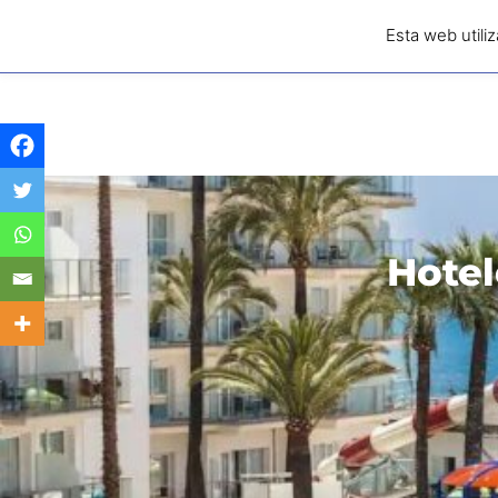
Hoteles con Toboganes .ORG
Esta web utili
🏕️ 
Tu buscador de hoteles familiares
Hotel