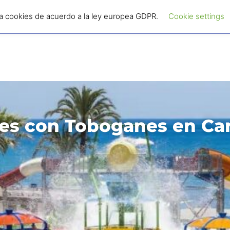
za cookies de acuerdo a la ley europea GDPR.
Camping con toboganes
🏨 Hoteles con toboganes
Cookie settings
es con Toboganes en Ca