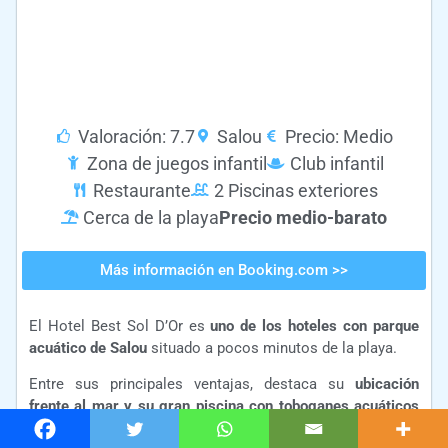
Valoración: 7.7
Salou
Precio: Medio
Zona de juegos infantil
Club infantil
Restaurante
2 Piscinas exteriores
Cerca de la playa
Precio medio-barato
Más información en Booking.com >>
El Hotel Best Sol D’Or es
uno de los hoteles con parque
acuático de Salou
situado a pocos minutos de la playa.
Entre sus principales ventajas, destaca su
ubicación
frente al mar y su gran piscina con toboganes acuáticos
rodeada de jardines
. Además, el hotel ofrece actividades