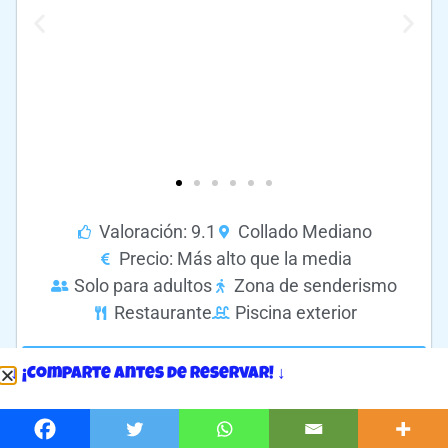
Valoración: 9.1
Collado Mediano
Precio: Más alto que la media
Solo para adultos
Zona de senderismo
Restaurante
Piscina exterior
Más información en Booking.com >>
↓ ¡Comparte antes de reservar! ↓
El Box Art Hotel – La Torre
ocupa una mansión del siglo
XIX de Collado Mediano
, en la Sierra de Guadarrama.