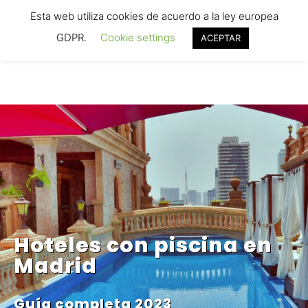
Hoteles con Toboganes .ORG
Esta web utiliza cookies de acuerdo a la ley europea
Tu buscador de hoteles familiares
GDPR.
Cookie settings
ACEPTAR
Hoteles con piscina en
Madrid
Guía completa 2023