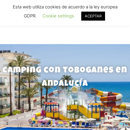
Hoteles con Toboganes .ORG
Esta web utiliza cookies de acuerdo a la ley europea
Tu buscador de hoteles familiares
GDPR.
Cookie settings
ACEPTAR
Camping con toboganes en
Andalucía