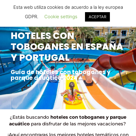
Hoteles con Toboganes .ORG
Esta web utiliza cookies de acuerdo a la ley europea
Tu buscador de hoteles familiares
GDPR.
Cookie settings
ACEPTAR
HOTELES CON
TOBOGANES EN ESPAÑA
Y PORTUGAL
Guía de hoteles con toboganes y
parque acuático 2024
¿Estás buscando
hoteles con toboganes y parque
acuático
para disfrutar de las mejores vacaciones?
¡Aquí encontraras los mejores hoteles temáticos con