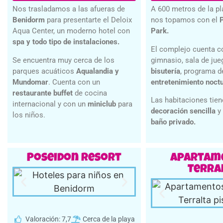
Nos trasladamos a las afueras de
A 600 metros de la pl
Benidorm
para presentarte el Deloix
nos topamos con el
Aqua Center, un moderno hotel con
Park.
spa y todo tipo de instalaciones.
El complejo cuenta 
Se encuentra muy cerca de los
gimnasio, sala de ju
parques acuáticos
Aqualandia y
bisutería
, programa d
Mundomar
. Cuenta con un
entretenimiento noct
restaurante buffet
de cocina
Las habitaciones tie
internacional y con un
miniclub
para
decoración sencilla
y
los niños.
baño privado.
Poseidon Resort
Apartam
Terra
Valoración: 7,7
Cerca de la playa