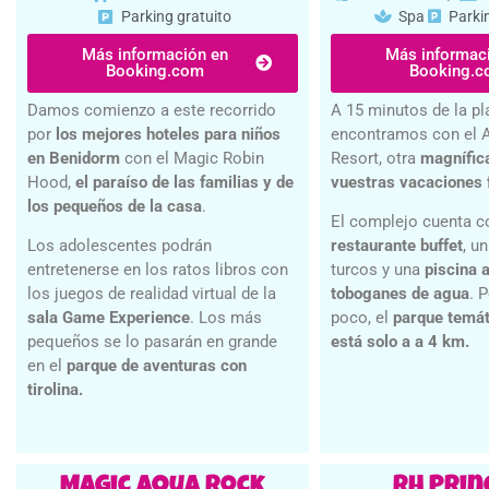
Spa
Parki
Parking gratuito
Más informac
Más información en
Booking.
Booking.com
A 15 minutos de la p
Damos comienzo a este recorrido
encontramos con el A
por
los mejores hoteles para niños
Resort, otra
magnífic
en Benidorm
con el Magic Robin
vuestras vacaciones 
Hood,
el paraíso de las familias y de
los pequeños de la casa
.
El complejo cuenta c
restaurante buffet
, u
Los adolescentes podrán
turcos y una
piscina a
entretenerse en los ratos libros con
toboganes de agua
. 
los juegos de realidad virtual de la
poco, el
parque temát
sala Game Experience
. Los más
está solo a a 4 km.
pequeños se lo pasarán en grande
en el
parque de aventuras con
tirolina.
Magic Aqua Rock
RH Prin