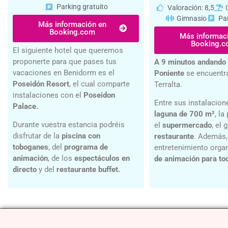
Parking gratuito
Valoración: 8,5
Gimnasio
Par
Más información en
Booking.com
Más informac
Booking.
El siguiente hotel que queremos
proponerte para que pases tus
A 9 minutos andando 
vacaciones en Benidorm es el
Poniente
se encuentr
Poseidón Resort
, el cual comparte
Terralta.
instalaciones con el
Poseidon
Entre sus instalacion
Palace.
laguna de 700 m²
, la
Durante vuestra estancia podréis
el
supermercado
, el 
disfrutar de la
piscina con
restaurante
. Además,
toboganes
, del
programa de
entretenimiento orga
animación
, de los
espectáculos en
de animación para to
directo
y del
restaurante buffet.