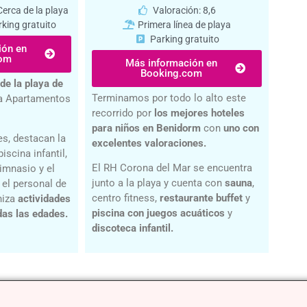
Cerca de la playa
Valoración: 8,6
king gratuito
Primera línea de playa
Parking gratuito
ión en
com
Más información en
Booking.com
de la playa de
Terminamos por todo lo alto este
a Apartamentos
recorrido por
los mejores hoteles
para niños en Benidorm
con
uno con
es, destacan la
excelentes valoraciones.
 piscina infantil,
El RH Corona del Mar se encuentra
gimnasio y el
junto a la playa y cuenta con
sauna
,
 el personal de
centro fitness,
restaurante buffet
y
niza
actividades
piscina con juegos acuáticos
y
das las edades.
discoteca infantil.