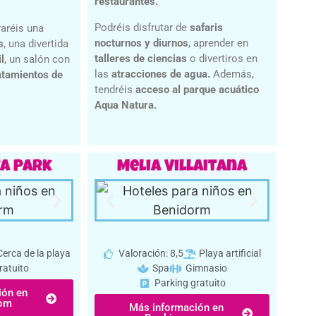
restaurantes.
Podréis disfrutar de
safaris
raréis una
nocturnos y diurnos
, aprender en
s
, una divertida
talleres de ciencias
o divertiros en
l
, un salón con
las
atracciones de agua.
Además,
atamientos de
tendréis
acceso al parque acuático
Aqua Natura.
ta Park
Melia Villaitana
Cerca de la playa
Valoración: 8,5
Playa artificial
ratuito
Spa
Gimnasio
Parking gratuito
ión en
com
Más información en