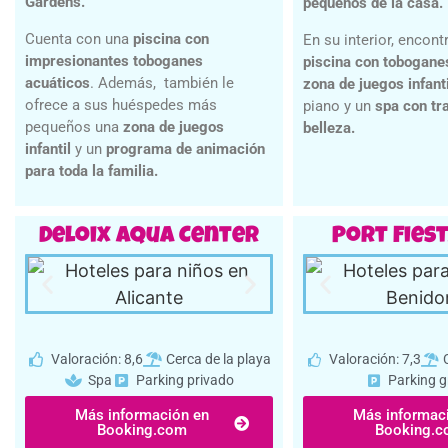
Gardens.
pequeños de la casa.
Cuenta con una
piscina con
En su interior, encont
impresionantes toboganes
piscina con tobogane
acuáticos
. Además, también le
zona de juegos infanti
ofrece a sus huéspedes más
piano y un
spa con tr
pequeños una
zona de juegos
belleza.
infantil
y un
programa de animación
para toda la familia.
Deloix Aqua Center
Port Fies
Valoración: 8,6
Cerca de la playa
Valoración: 7,3
Spa
Parking privado
Parking g
Más información en
Más informac
Booking.com
Booking.