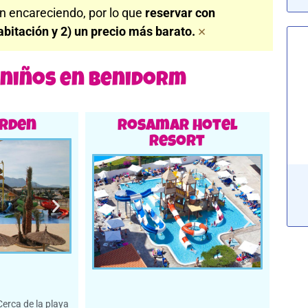
n encareciendo, por lo que
reservar con
×
abitación y 2) un precio más barato.
a niños en Benidorm
arden
Rosamar Hotel
Resort
Cerca de la playa