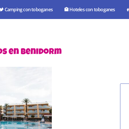
🏕️ Camping con toboganes
🏨 Hoteles con toboganes

os en Benidorm