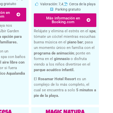
ng gratuito
Valoración: 7,4
Cerca de la playa
Parking gratuito
ión en
com
Más información en
Booking.com
laya nos
lbir Garden
Relájate y elimina el estrés en el
spa
;
a opción para
tómate un cóctel mientras escuchas
familiares.
buena música en el
piano bar
; pasa
un momento único en familia con el
on un
programa de animación
; ponte en
n spa con baños
forma en el
gimnasio
o disfruta
l aire libre con
viendo a los niños divertirse en el
Por si fuera
parque acuático infantil.
ico Aqualandia
El
Rosamar Hotel Resort
es un
complejo de lo más completo, el
cual se encuentra a solo
5 minutos a
pie de la playa.
cesa
Magic Natura