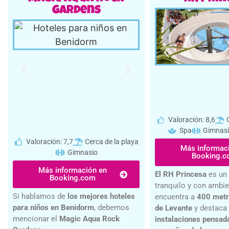
Gardens
Valoración: 8,6
Spa
Gimnas
Valoración: 7,7
Cerca de la playa
Más informac
Gimnasio
Booking.
Más información en
El RH Princesa
es un 
Booking.com
tranquilo y con ambie
Si hablamos de
los mejores hoteles
encuentra a
400 metr
para niños en Benidorm
, debemos
de Levante
y destaca
mencionar el
Magic Aqua Rock
instalaciones pensad