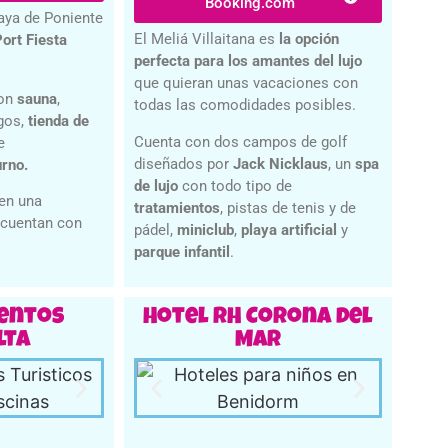
Booking.com
aya de Poniente
El Meliá Villaitana es
la opción
Port Fiesta
perfecta para los amantes del lujo
que quieran unas vacaciones con
con
sauna
,
todas las comodidades posibles.
egos,
tienda de
Cuenta con dos campos de golf
e
diseñados por
Jack Nicklaus
, un
spa
urno.
de lujo
con todo tipo de
nen una
tratamientos
, pistas de tenis y de
 cuentan con
pádel,
miniclub
,
playa artificial
y
parque infantil
.
entos
Hotel RH Corona del
lta
Mar