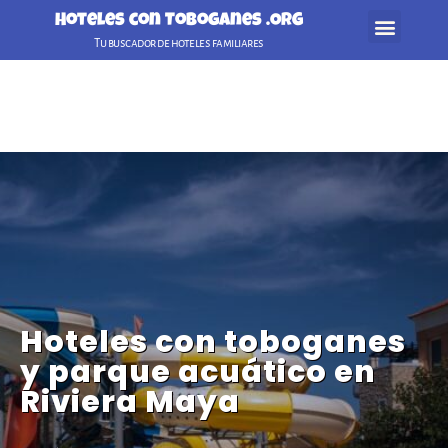
Hoteles con Toboganes .ORG
Tu buscador de hoteles familiares
🏕️ Camping con tobogan
🏨 Hoteles con tobogan
👪 Hoteles para niños
Hoteles con toboganes
y parque acuático en
Riviera Maya